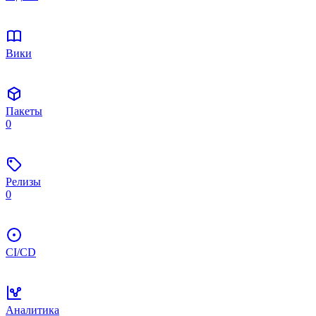
Вики
Пакеты
0
Релизы
0
CI/CD
Аналитика