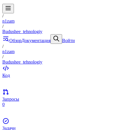
/
n1zam
/
Budushee_tehnologiy
Обзор
Документация
Войти
/
n1zam
/
Budushee_tehnologiy
Код
Запросы
0
Задачи