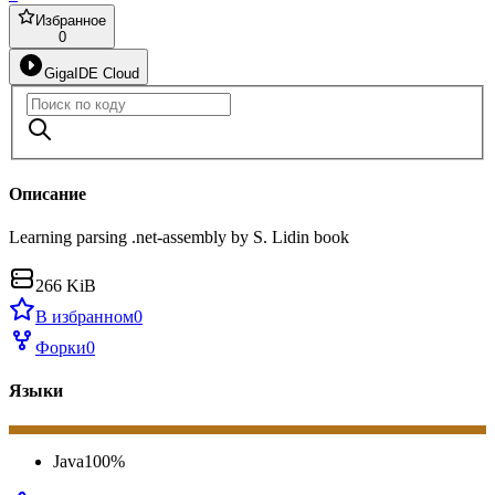
Избранное
0
GigaIDE Cloud
Описание
Learning parsing .net-assembly by S. Lidin book
266 KiB
В избранном
0
Форки
0
Языки
Java
100
%