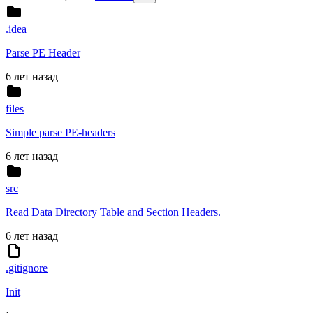
.idea
Parse PE Header
6 лет назад
files
Simple parse PE-headers
6 лет назад
src
Read Data Directory Table and Section Headers.
6 лет назад
.gitignore
Init