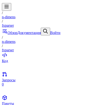
/
n-dimens
/
fxparser
Обзор
Документация
Войти
/
n-dimens
/
fxparser
Код
Запросы
0
Пакеты