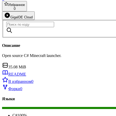
Избранное
0
GigaIDE Cloud
Описание
Open source C# Minecraft launcher.
35.08 MiB
README
В избранном
0
Форки
0
Языки
C#
100
%