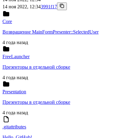
14 ноя 2022, 12:34
3991f17
Core
Возвращение MainFormPresenter::SelectedUser
4 года назад
FreeLauncher
Презенторы в отдельной сборке
4 года назад
Presentation
Презенторы в отдельной сборке
4 года назад
.gitattributes
Hello, GitHub!