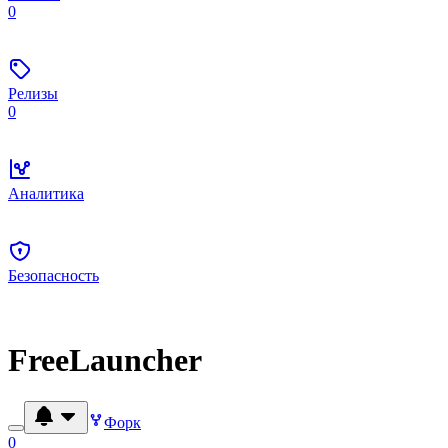
0
Релизы
0
Аналитика
Безопасность
FreeLauncher
Форк
0