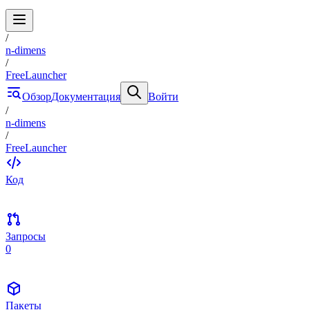
/
n-dimens
/
FreeLauncher
Обзор
Документация
Войти
/
n-dimens
/
FreeLauncher
Код
Запросы
0
Пакеты