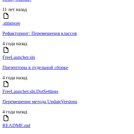
11 лет назад
.gitignore
Рефакторинг: Перемещения классов
4 года назад
FreeLauncher.sln
Презенторы в отдельной сборке
4 года назад
FreeLauncher.sln.DotSettings
Перемещение метода UpdateVersions
4 года назад
README.md