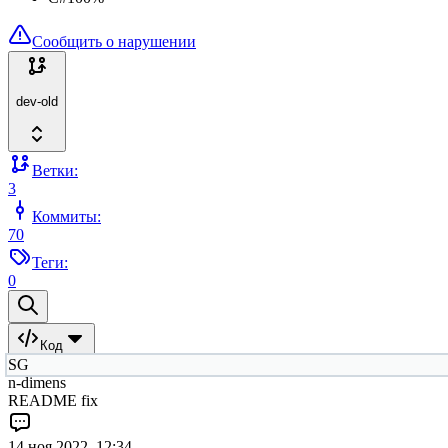
Сообщить о нарушении
dev-old
Ветки:
3
Коммиты:
70
Теги:
0
Код
SG
n-dimens
README fix
14 ноя 2022, 12:34