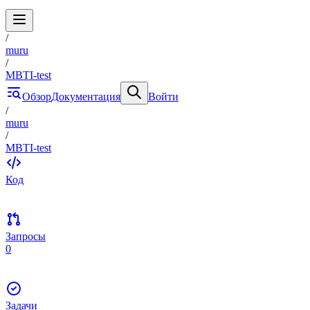
/
muru
/
MBTI-test
Обзор
Документация
Войти
/
muru
/
MBTI-test
Код
Запросы
0
Задачи