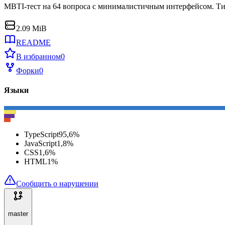
MBTI-тест на 64 вопроса с минималистичным интерфейсом. Ти
2.09 MiB
README
В избранном
0
Форки
0
Языки
TypeScript
95,6
%
JavaScript
1,8
%
CSS
1,6
%
HTML
1
%
Сообщить о нарушении
master