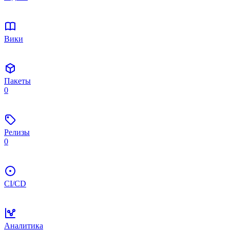
Вики
Пакеты
0
Релизы
0
CI/CD
Аналитика