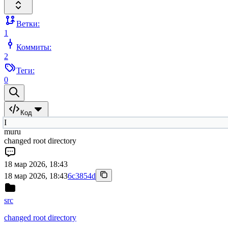
Ветки:
1
Коммиты:
2
Теги:
0
Код
I
muru
changed root directory
18 мар 2026, 18:43
18 мар 2026, 18:43
6c3854d
src
changed root directory