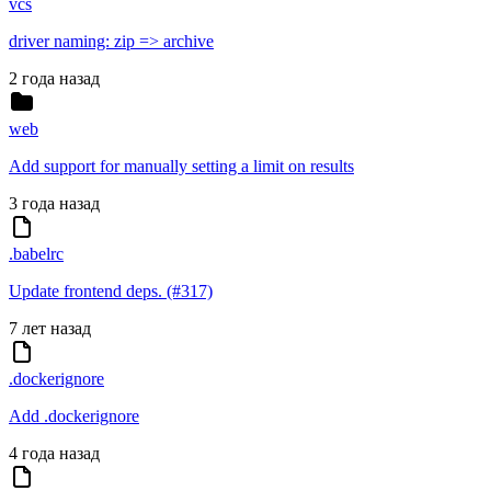
vcs
driver naming: zip => archive
2 года назад
web
Add support for manually setting a limit on results
3 года назад
.babelrc
Update frontend deps. (#317)
7 лет назад
.dockerignore
Add .dockerignore
4 года назад