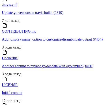
.travis.yml
Update go versions in travis build. (#319)
7 лет назад
CONTRIBUTING.md
Add `display-name` option to customize/disambiguate output (#454)
3 года назад
Dockerfile
Another attempt to replace go-bindata with //go:embed (#460)
3 года назад
LICENSE
Initial commit
12 лет назад