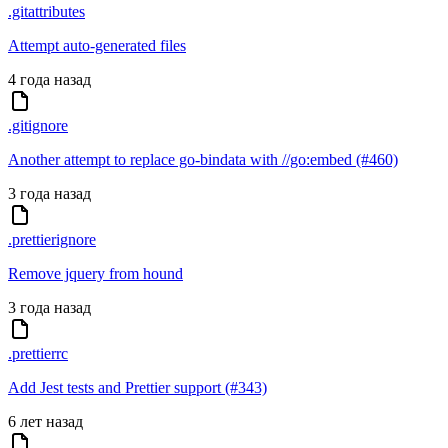
.gitattributes
Attempt auto-generated files
4 года назад
.gitignore
Another attempt to replace go-bindata with //go:embed (#460)
3 года назад
.prettierignore
Remove jquery from hound
3 года назад
.prettierrc
Add Jest tests and Prettier support (#343)
6 лет назад