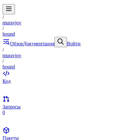
/
muravjov
/
hound
Обзор
Документация
Войти
/
muravjov
/
hound
Код
Запросы
0
Пакеты