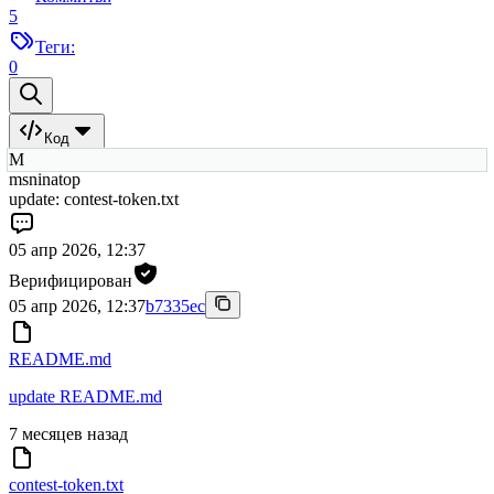
5
Теги:
0
Код
M
msninatop
update: contest-token.txt
05 апр 2026, 12:37
Верифицирован
05 апр 2026, 12:37
b7335ec
README.md
update README.md
7 месяцев назад
contest-token.txt