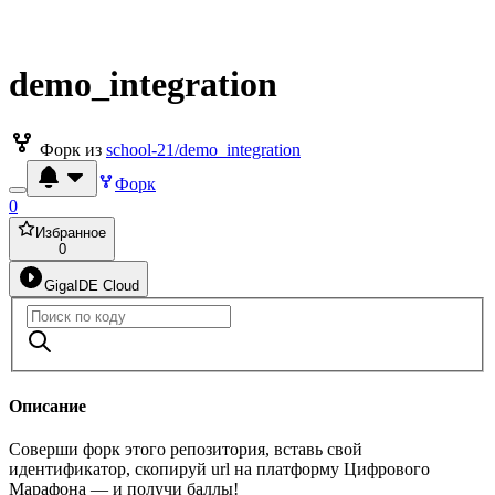
demo_integration
Форк из
school-21/demo_integration
Форк
0
Избранное
0
GigaIDE Cloud
Описание
Соверши форк этого репозитория, вставь свой
идентификатор, скопируй url на платформу Цифрового
Марафона — и получи баллы!