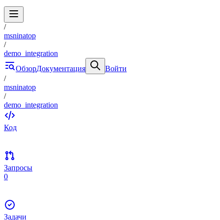
/
msninatop
/
demo_integration
Обзор
Документация
Войти
/
msninatop
/
demo_integration
Код
Запросы
0
Задачи