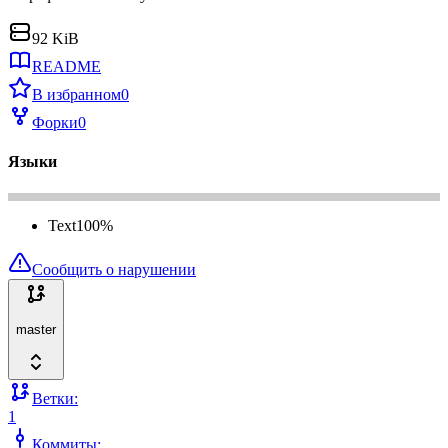
92 KiB
README
В избранном
0
Форки
0
Языки
Text
100
%
Сообщить о нарушении
master
Ветки:
1
Коммиты: