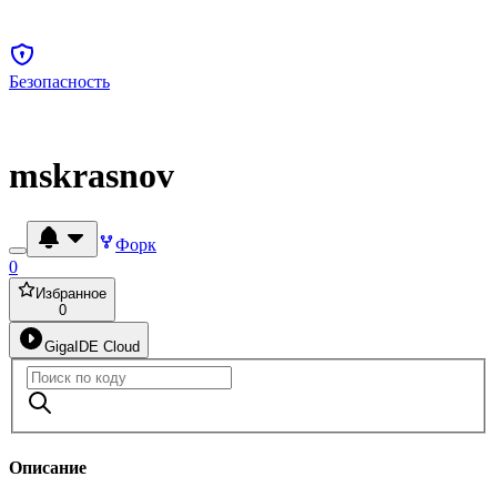
Безопасность
mskrasnov
Форк
0
Избранное
0
GigaIDE Cloud
Описание