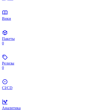
Вики
Пакеты
0
Релизы
0
CI/CD
Аналитика