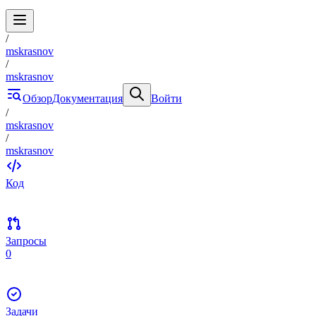
/
mskrasnov
/
mskrasnov
Обзор
Документация
Войти
/
mskrasnov
/
mskrasnov
Код
Запросы
0
Задачи