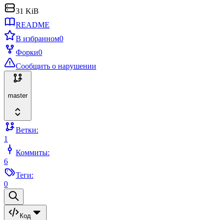
31 KiB
README
В избранном
0
Форки
0
Сообщить о нарушении
master
Ветки:
1
Коммиты:
6
Теги:
0
Код