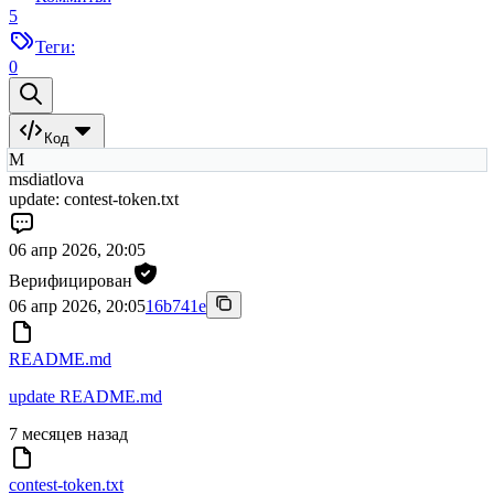
5
Теги:
0
Код
M
msdiatlova
update: contest-token.txt
06 апр 2026, 20:05
Верифицирован
06 апр 2026, 20:05
16b741e
README.md
update README.md
7 месяцев назад
contest-token.txt