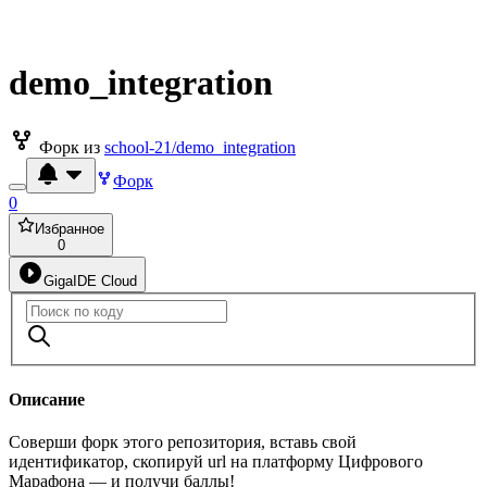
demo_integration
Форк из
school-21/demo_integration
Форк
0
Избранное
0
GigaIDE Cloud
Описание
Соверши форк этого репозитория, вставь свой
идентификатор, скопируй url на платформу Цифрового
Марафона — и получи баллы!