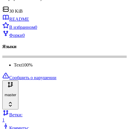
30 KiB
README
В избранном
0
Форки
0
Языки
Text
100
%
Сообщить о нарушении
master
Ветки:
1
Коммиты: