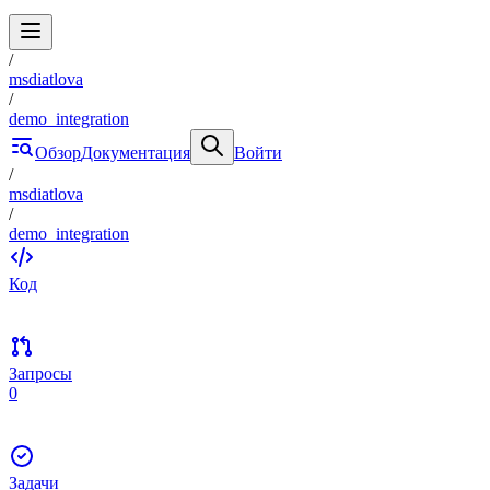
/
msdiatlova
/
demo_integration
Обзор
Документация
Войти
/
msdiatlova
/
demo_integration
Код
Запросы
0
Задачи