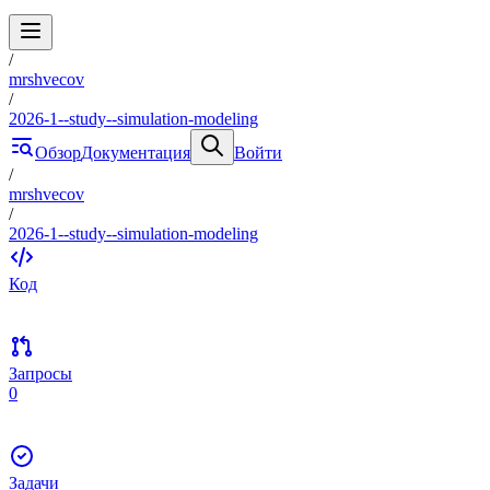
/
mrshvecov
/
2026-1--study--simulation-modeling
Обзор
Документация
Войти
/
mrshvecov
/
2026-1--study--simulation-modeling
Код
Запросы
0
Задачи