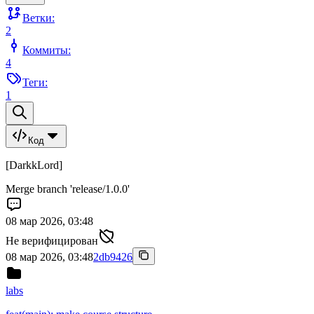
Ветки:
2
Коммиты:
4
Теги:
1
Код
[DarkkLord]
Merge branch 'release/1.0.0'
08 мар 2026, 03:48
Не верифицирован
08 мар 2026, 03:48
2db9426
labs