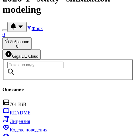
modeling
Форк
0
Избранное
0
GigaIDE Cloud
Описание
761 KiB
README
Лицензия
Кодекс поведения