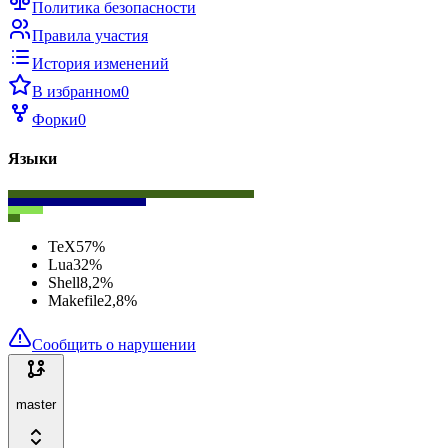
Политика безопасности
Правила участия
История изменений
В избранном
0
Форки
0
Языки
TeX
57
%
Lua
32
%
Shell
8,2
%
Makefile
2,8
%
Сообщить о нарушении
master