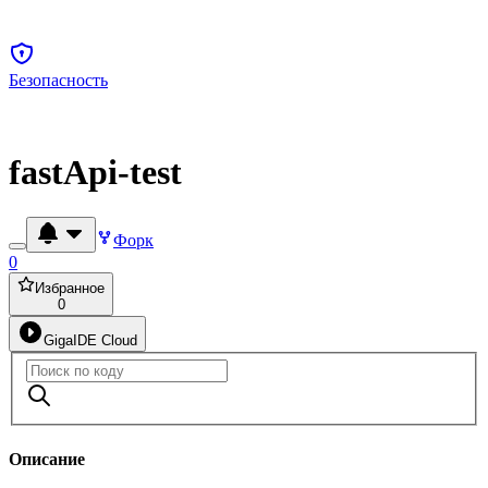
Безопасность
fastApi-test
Форк
0
Избранное
0
GigaIDE Cloud
Описание