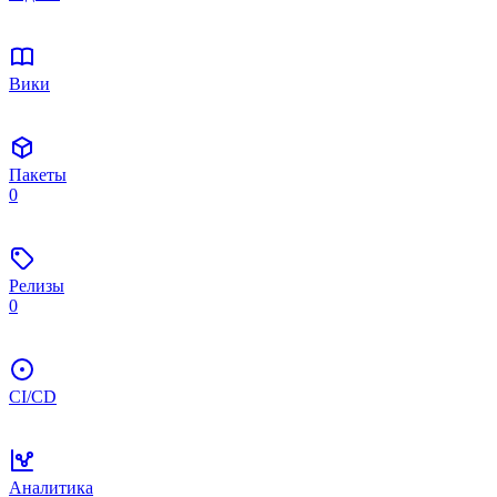
Вики
Пакеты
0
Релизы
0
CI/CD
Аналитика