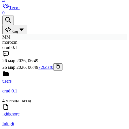
Теги:
0
Код
MM
morozm
crud 0.1
26 мар 2026, 06:49
26 мар 2026, 06:49
726daf0
users
crud 0.1
4 месяца назад
.gitignore
Init git