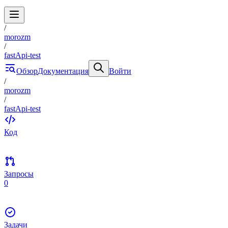
/
morozm
/
fastApi-test
Обзор
Документация
Войти
/
morozm
/
fastApi-test
Код
Запросы
0
Задачи