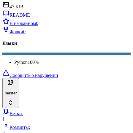
47 KiB
README
В избранном
0
Форки
0
Языки
Python
100
%
Сообщить о нарушении
master
Ветки:
1
Коммиты:
5