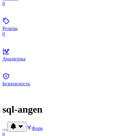
0
Релизы
0
Аналитика
Безопасность
sql-angen
Форк
0