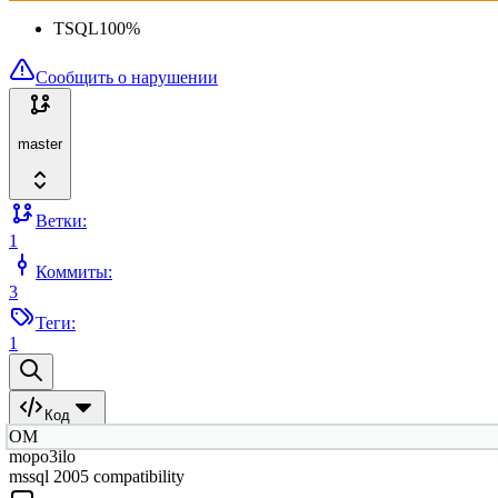
TSQL
100
%
Сообщить о нарушении
master
Ветки:
1
Коммиты:
3
Теги:
1
Код
ОМ
mopo3ilo
mssql 2005 compatibility