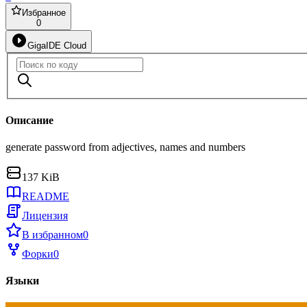
Избранное
0
GigaIDE Cloud
Описание
generate password from adjectives, names and numbers
137 KiB
README
Лицензия
В избранном
0
Форки
0
Языки