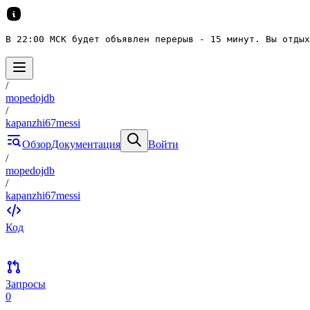
В 22:00 МСК будет объявлен перерыв - 15 минут. Вы отдых
/
mopedojdb
/
kapanzhi67messi
Обзор
Документация
Войти
/
mopedojdb
/
kapanzhi67messi
Код
Запросы
0