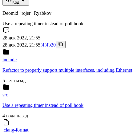
Код
Deomid "rojer" Ryabkov
Use a repeating timer instead of poll hook
28 дек 2022, 21:55
28 дек 2022, 21:55
f4f4b20
include
Refactor to properly support multiple interfaces, including Ethernet
5 лет назад
src
Use a repeating timer instead of poll hook
4 года назад
.clang-format