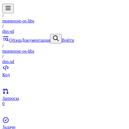
/
mongoose-os-libs
/
dns-sd
Обзор
Документация
Войти
/
mongoose-os-libs
/
dns-sd
Код
Запросы
0
Задачи