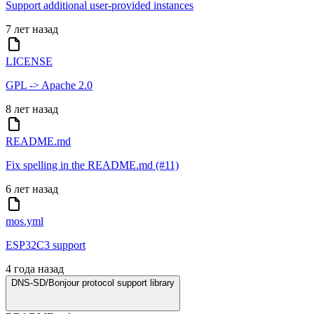
Support additional user-provided instances
7 лет назад
LICENSE
GPL -> Apache 2.0
8 лет назад
README.md
Fix spelling in the README.md (#11)
6 лет назад
mos.yml
ESP32C3 support
4 года назад
DNS-SD/Bonjour protocol support library