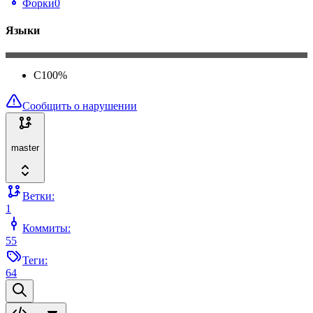
Форки
0
Языки
C
100
%
Сообщить о нарушении
master
Ветки:
1
Коммиты:
55
Теги:
64