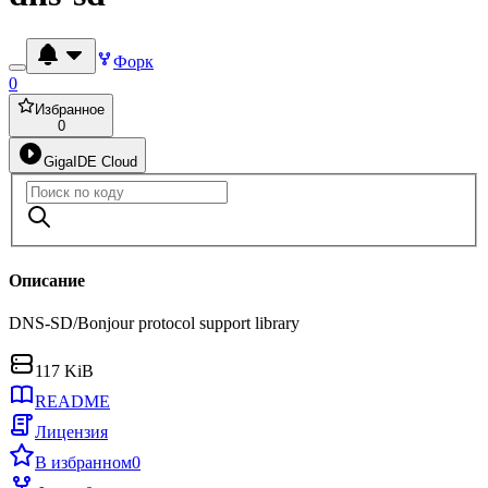
Форк
0
Избранное
0
GigaIDE Cloud
Описание
DNS-SD/Bonjour protocol support library
117 KiB
README
Лицензия
В избранном
0