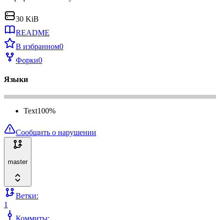
30 KiB
README
В избранном
0
Форки
0
Языки
Text
100
%
Сообщить о нарушении
master
Ветки:
1
Коммиты: