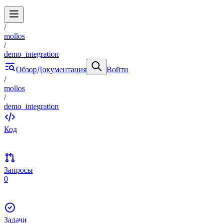
/
mollos
/
demo_integration
Обзор
Документация
Войти
/
mollos
/
demo_integration
Код
Запросы
0
Задачи