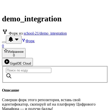
demo_integration
Форк из
school-21/demo_integration
Форк
0
Избранное
0
GigaIDE Cloud
Описание
Соверши форк этого репозитория, вставь свой
идентификатор, скопируй url на платформу Цифрового
Марафона — и получи баллы!