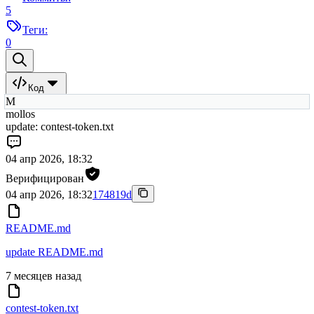
5
Теги:
0
Код
M
mollos
update: contest-token.txt
04 апр 2026, 18:32
Верифицирован
04 апр 2026, 18:32
174819d
README.md
update README.md
7 месяцев назад
contest-token.txt