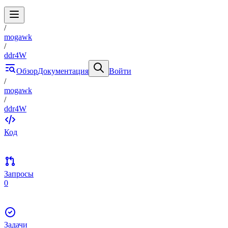
/
mogawk
/
ddr4W
Обзор
Документация
Войти
/
mogawk
/
ddr4W
Код
Запросы
0
Задачи