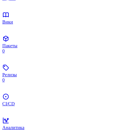
Вики
Пакеты
0
Релизы
0
CI/CD
Аналитика