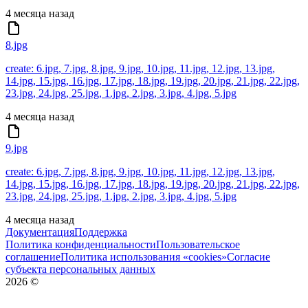
4 месяца назад
8.jpg
create: 6.jpg, 7.jpg, 8.jpg, 9.jpg, 10.jpg, 11.jpg, 12.jpg, 13.jpg,
14.jpg, 15.jpg, 16.jpg, 17.jpg, 18.jpg, 19.jpg, 20.jpg, 21.jpg, 22.jpg,
23.jpg, 24.jpg, 25.jpg, 1.jpg, 2.jpg, 3.jpg, 4.jpg, 5.jpg
4 месяца назад
9.jpg
create: 6.jpg, 7.jpg, 8.jpg, 9.jpg, 10.jpg, 11.jpg, 12.jpg, 13.jpg,
14.jpg, 15.jpg, 16.jpg, 17.jpg, 18.jpg, 19.jpg, 20.jpg, 21.jpg, 22.jpg,
23.jpg, 24.jpg, 25.jpg, 1.jpg, 2.jpg, 3.jpg, 4.jpg, 5.jpg
4 месяца назад
Документация
Поддержка
Политика конфиденциальности
Пользовательское
соглашение
Политика использования «cookies»
Согласие
субъекта персональных данных
2026
©