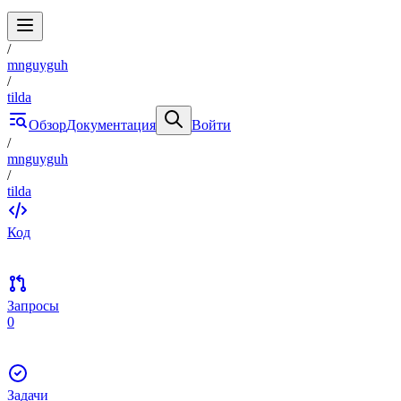
/
mnguyguh
/
tilda
Обзор
Документация
Войти
/
mnguyguh
/
tilda
Код
Запросы
0
Задачи