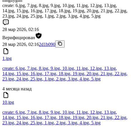
mnguyguh
create: 6.jpg, 7.jpg, 8.jpg, 9.jpg, 10.jpg, 11.jpg, 12.jpg, 13.jpg,
14.jpg, 15.jpg, 16.jpg, 17.jpg, 18.jpg, 19.jpg, 20.jpg, 21.jpg, 22.jpg,
23.jpg, 24.jpg, 25.jpg, 1.jpg, 2.jpg, 3.jpg, 4.jpg, 5.jpg
28 мар 2026, 02:16
Верифицирован
28 мар 2026, 02:16
2d1b090
1.jpg
create: 6.jpg, 7.jpg, 8.jpg, 9.jpg, 10.jpg, 11.jpg, 12.jpg, 13.jpg,
14.jpg, 15.jpg, 16.jpg, 17.jpg, 18.jpg, 19.jpg, 20.jpg, 21.jpg, 22.jpg,
23.jpg, 24.jpg, 25.jpg, 1.jpg, 2.jpg, 3.jpg, 4.jpg, 5.jpg
4 месяца назад
10.jpg
create: 6.jpg, 7.jpg, 8.jpg, 9.jpg, 10.jpg, 11.jpg, 12.jpg, 13.jpg,
14.jpg, 15.jpg, 16.jpg, 17.jpg, 18.jpg, 19.jpg, 20.jpg, 21.jpg, 22.jpg,
23.jpg, 24.jpg, 25.jpg, 1.jpg, 2.jpg, 3.jpg, 4.jpg, 5.jpg