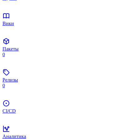
Вики
Пакеты
0
Релизы
0
CI/CD
Аналитика