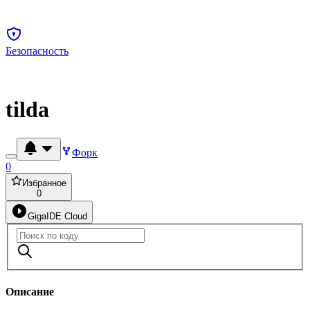
Безопасность
tilda
Форк
0
Избранное
0
GigaIDE Cloud
Описание