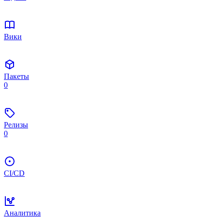
Вики
Пакеты
0
Релизы
0
CI/CD
Аналитика