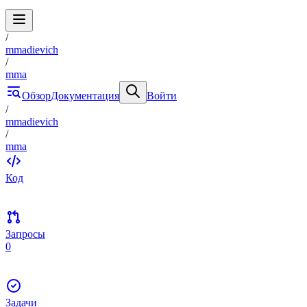
/
mmadievich
/
mma
Обзор
Документация
Войти
/
mmadievich
/
mma
Код
Запросы
0
Задачи