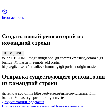
Безопасность
Создать новый репозиторий из
командной строки
HTTP
SSH
touch README.md
git init
git add .
git commit -m "first_commit"
git
branch -M
master
git remote add origin
https://gitverse.ru/mmadievich/mma.git
git push -u origin
master
Отправка существующего репозитория
из командной строки
git remote add origin
https://gitverse.ru/mmadievich/mma.git
git
branch -M
master
git push -u origin
master
Документация
Поддержка
Политика конфиденциальности
Пользовательское