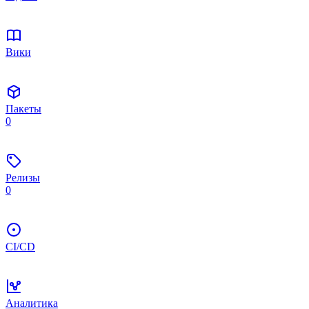
Вики
Пакеты
0
Релизы
0
CI/CD
Аналитика