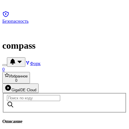
Безопасность
compass
Форк
0
Избранное
0
GigaIDE Cloud
Описание