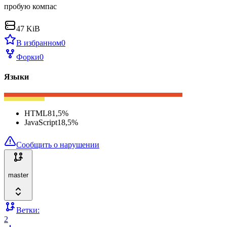
пробую компас
47 KiB
В избранном
0
Форки
0
Языки
HTML
81,5
%
JavaScript
18,5
%
Сообщить о нарушении
master
Ветки:
2