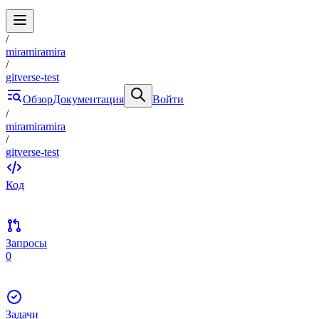
/
miramiramira
/
gitverse-test
Обзор
Документация
Войти
/
miramiramira
/
gitverse-test
Код
Запросы
0
Задачи