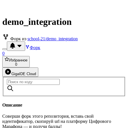
demo_integration
Форк из
school-21/demo_integration
Форк
0
Избранное
0
GigaIDE Cloud
Описание
Соверши форк этого репозитория, вставь свой
идентификатор, скопируй url на платформу Цифрового
Марафона — и получи баллы!