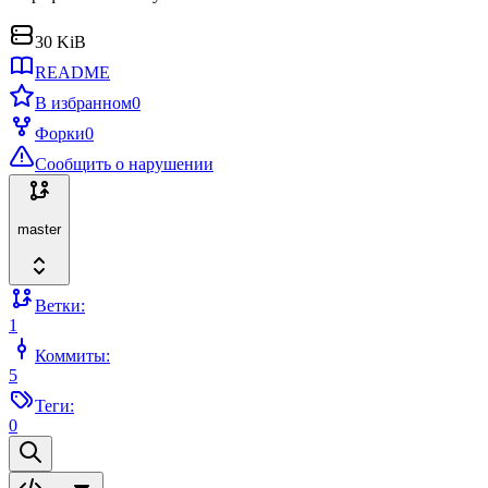
30 KiB
README
В избранном
0
Форки
0
Сообщить о нарушении
master
Ветки:
1
Коммиты:
5
Теги:
0