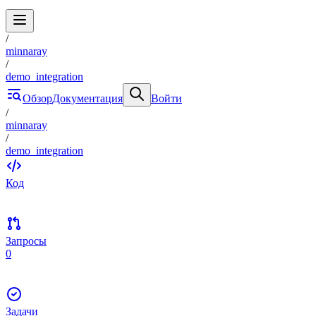
/
minnaray
/
demo_integration
Обзор
Документация
Войти
/
minnaray
/
demo_integration
Код
Запросы
0
Задачи