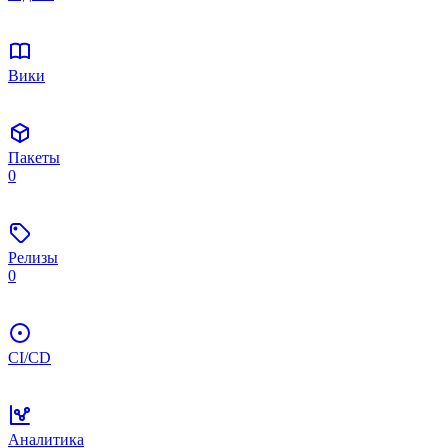
Вики
Пакеты
0
Релизы
0
CI/CD
Аналитика