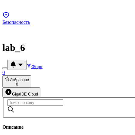
Безопасность
lab_6
Форк
0
Избранное
0
GigaIDE Cloud
Описание