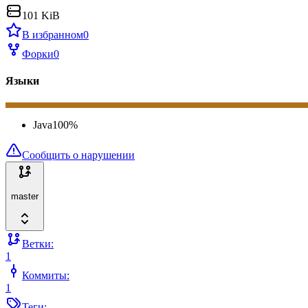
101 KiB
В избранном
0
Форки
0
Языки
Java
100
%
Сообщить о нарушении
master
Ветки:
1
Коммиты:
1
Теги: