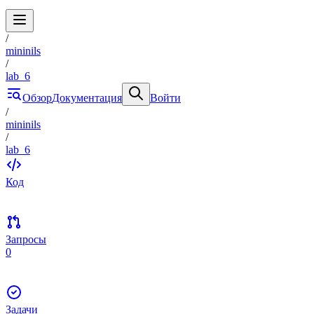
/
mininils
/
lab_6
Обзор
Документация
Войти
/
mininils
/
lab_6
Код
Запросы
0
Задачи