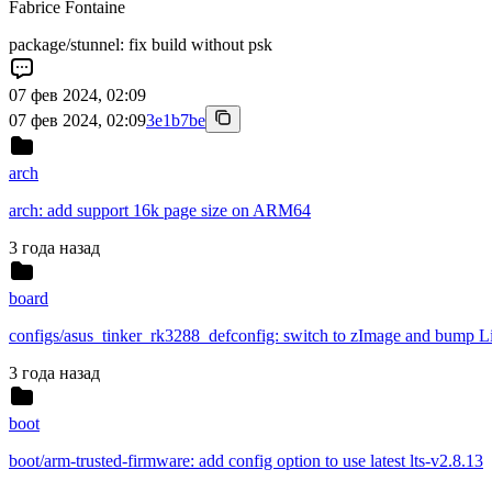
Fabrice Fontaine
package/stunnel: fix build without psk
07 фев 2024, 02:09
07 фев 2024, 02:09
3e1b7be
arch
arch: add support 16k page size on ARM64
3 года назад
board
configs/asus_tinker_rk3288_defconfig: switch to zImage and bump L
3 года назад
boot
boot/arm-trusted-firmware: add config option to use latest lts-v2.8.13