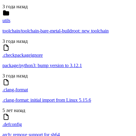
3 года назад
utils
toolchain/toolchain-bare-metal-buildroot: new toolchain
3 года назад
.checkpackageignore
package/python3: bump version to 3.12.1
3 года назад
.clang-format
.clang-format: initial import from Linux 5.15.6
5 лет назад
.defconfig
arch: remove support for sh64