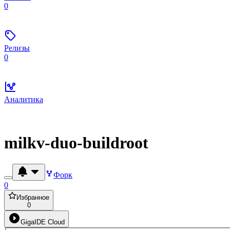
0
Релизы
0
Аналитика
milkv-duo-buildroot
Форк
0
Избранное
0
GigaIDE Cloud