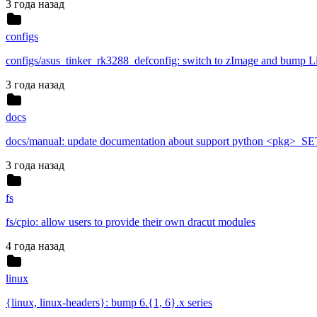
3 года назад
configs
configs/asus_tinker_rk3288_defconfig: switch to zImage and bump L
3 года назад
docs
docs/manual: update documentation about support python <pkg>
3 года назад
fs
fs/cpio: allow users to provide their own dracut modules
4 года назад
linux
{linux, linux-headers}: bump 6.{1, 6}.x series