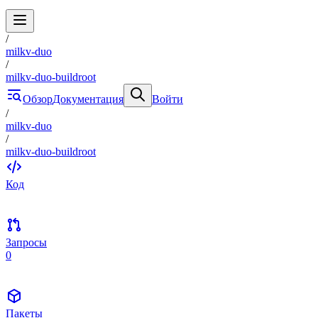
/
milkv-duo
/
milkv-duo-buildroot
Обзор
Документация
Войти
/
milkv-duo
/
milkv-duo-buildroot
Код
Запросы
0
Пакеты