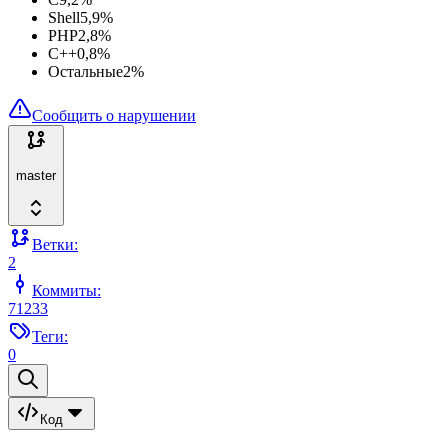
Shell
5,9
%
PHP
2,8
%
C++
0,8
%
Остальные
2
%
Сообщить о нарушении
master
Ветки:
2
Коммиты:
71233
Теги:
0
Код