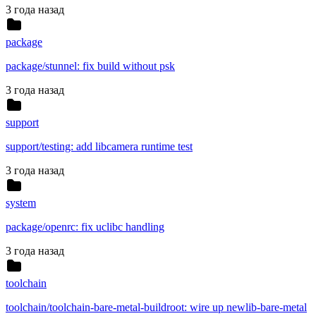
3 года назад
package
package/stunnel: fix build without psk
3 года назад
support
support/testing: add libcamera runtime test
3 года назад
system
package/openrc: fix uclibc handling
3 года назад
toolchain
toolchain/toolchain-bare-metal-buildroot: wire up newlib-bare-metal