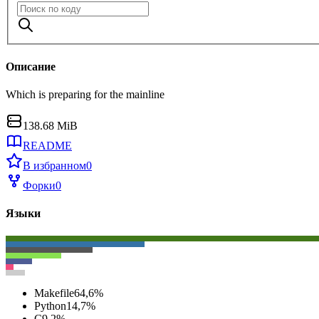
Описание
Which is preparing for the mainline
138.68 MiB
README
В избранном
0
Форки
0
Языки
Makefile
64,6
%
Python
14,7
%
C
9,2
%