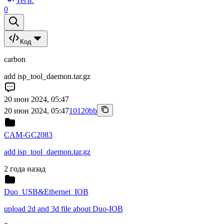
Теги:
0
Код
carbon
add isp_tool_daemon.tar.gz
20 июн 2024, 05:47
20 июн 2024, 05:47
10120bb
CAM-GC2083
add isp_tool_daemon.tar.gz
2 года назад
Duo_USB&Ethernet_IOB
upload 2d and 3d file about Duo-IOB