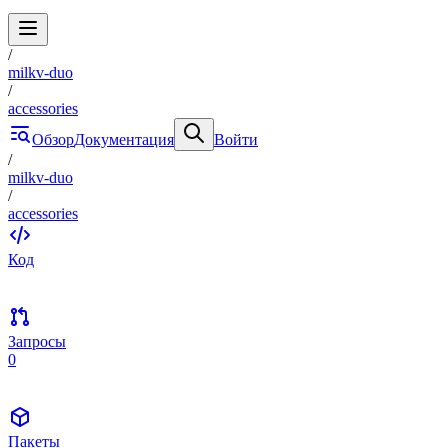
/
milkv-duo
/
accessories
Обзор
Документация
Войти
/
milkv-duo
/
accessories
Код
Запросы
0
Пакеты