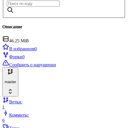
Описание
46.25 MiB
В избранном
0
Форки
0
Сообщить о нарушении
master
Ветки:
1
Коммиты:
6