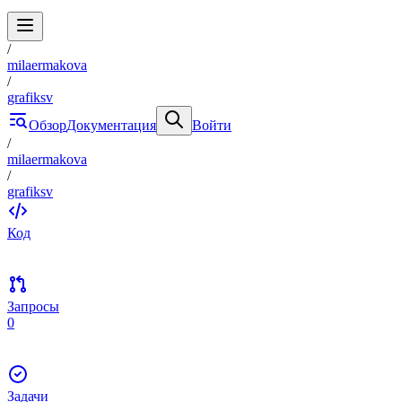
/
milaermakova
/
grafiksv
Обзор
Документация
Войти
/
milaermakova
/
grafiksv
Код
Запросы
0
Задачи