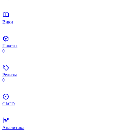
Вики
Пакеты
0
Релизы
0
CI/CD
Аналитика