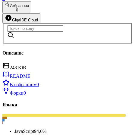
Избранное
0
GigaIDE Cloud
Описание
248 KiB
README
В избранном
0
Форки
0
Языки
JavaScript
94,6
%