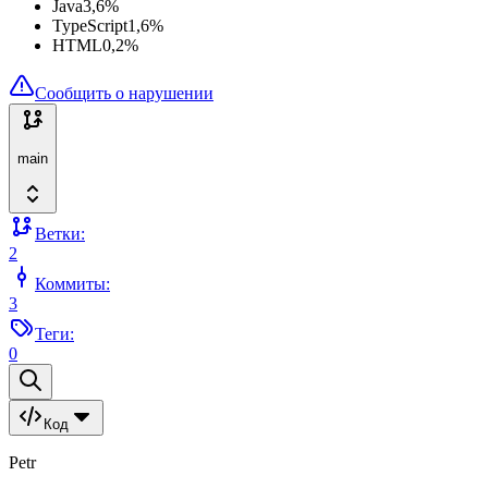
Java
3,6
%
TypeScript
1,6
%
HTML
0,2
%
Сообщить о нарушении
main
Ветки:
2
Коммиты:
3
Теги:
0
Код
Petr