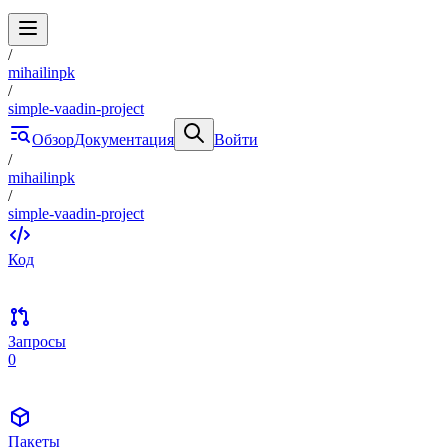
/
mihailinpk
/
simple-vaadin-project
Обзор
Документация
Войти
/
mihailinpk
/
simple-vaadin-project
Код
Запросы
0
Пакеты