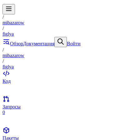
/
mibazarow
/
figlya
Обзор
Документация
Войти
/
mibazarow
/
figlya
Код
Запросы
0
Пакеты