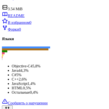
3.54 MiB
README
В избранном
0
Форки
0
Языки
Objective-C
45,8
%
Java
44,3
%
C#
5
%
C++
2,6
%
JavaScript
1,4
%
HTML
0,5
%
Остальные
0,4
%
Сообщить о нарушении