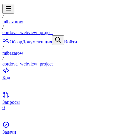
/
mibazarow
/
cordova_webview_project
Обзор
Документация
Войти
/
mibazarow
/
cordova_webview_project
Код
Запросы
0
Задачи