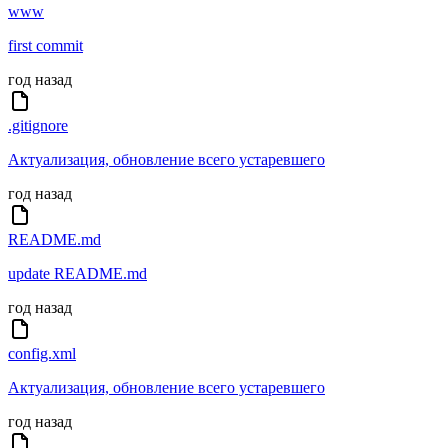
www
first commit
год назад
.gitignore
Актуализация, обновление всего устаревшего
год назад
README.md
update README.md
год назад
config.xml
Актуализация, обновление всего устаревшего
год назад