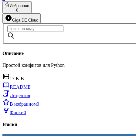
Избранное
0
GigaIDE Cloud
Описание
Простой конфигов для Python
17 KiB
README
Лицензия
В избранном
0
Форки
0
Языки