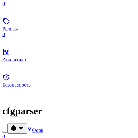
0
Релизы
0
Аналитика
Безопасность
cfgparser
Форк
0