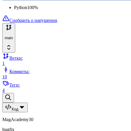
Python
100
%
Сообщить о нарушении
main
Ветки:
1
Коммиты:
10
Теги:
4
Код
MagAcademy30
bugfix