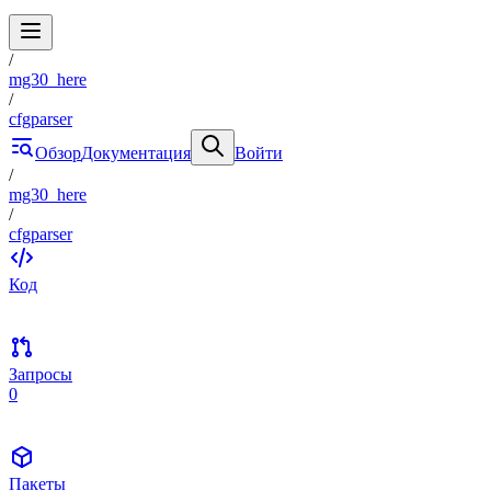
/
mg30_here
/
cfgparser
Обзор
Документация
Войти
/
mg30_here
/
cfgparser
Код
Запросы
0
Пакеты