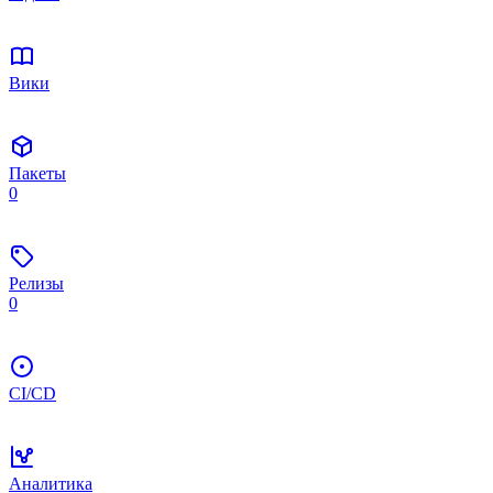
Вики
Пакеты
0
Релизы
0
CI/CD
Аналитика