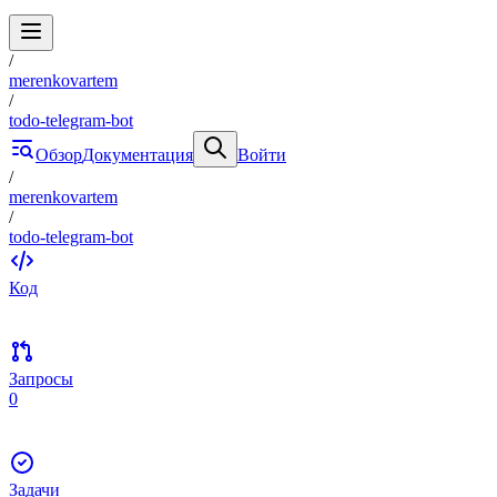
/
merenkovartem
/
todo-telegram-bot
Обзор
Документация
Войти
/
merenkovartem
/
todo-telegram-bot
Код
Запросы
0
Задачи