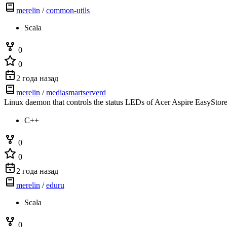
merelin
/
common-utils
Scala
0
0
2 года назад
merelin
/
mediasmartserverd
Linux daemon that controls the status LEDs of Acer Aspire EasySto
C++
0
0
2 года назад
merelin
/
eduru
Scala
0