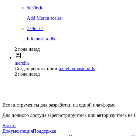
5e396dc
Add Martin scales
779df12
Init music-utils
2 года назад
merelin
Создан репозиторий
merelin/music-utils
2 года назад
Все инструменты для разработки на одной платформе
Для полного доступа зарегистрируйтесь или авторизуйтесь на G
Войти
Документация
Поддержка