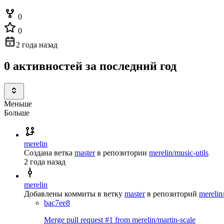
0
0
2 года назад
0 активностей за последний год
Меньше
Больше
merelin
Создана ветка
master
в репозитории
merelin/music-utils
2 года назад
merelin
Добавлены коммиты в ветку
master
в репозиторий
merelin
bac7ee8
Merge pull request #1 from merelin/martin-scale