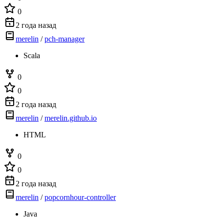
0
2 года назад
merelin
/
pch-manager
Scala
0
0
2 года назад
merelin
/
merelin.github.io
HTML
0
0
2 года назад
merelin
/
popcornhour-controller
Java