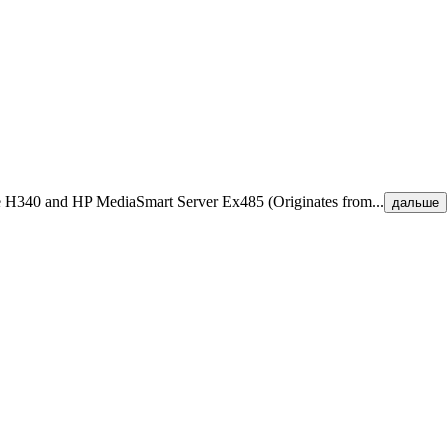
re H340 and HP MediaSmart Server Ex485 (Originates from...
дальше