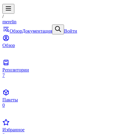
/
merelin
Обзор
Документация
Войти
Обзор
Репозитории
7
Пакеты
0
Избранное