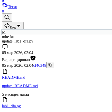
Теги:
0
Код
M
mbesko
update: lab1_dfa.py
05 мар 2026, 02:04
Верифицирован
05 мар 2026, 02:04
cf46348
README.md
update: README.md
5 месяцев назад
lab1_dfa.py