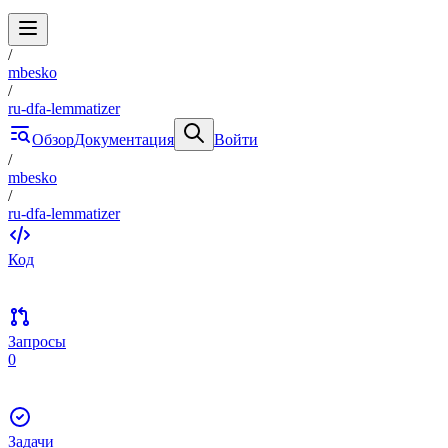
/
mbesko
/
ru-dfa-lemmatizer
Обзор
Документация
Войти
/
mbesko
/
ru-dfa-lemmatizer
Код
Запросы
0
Задачи