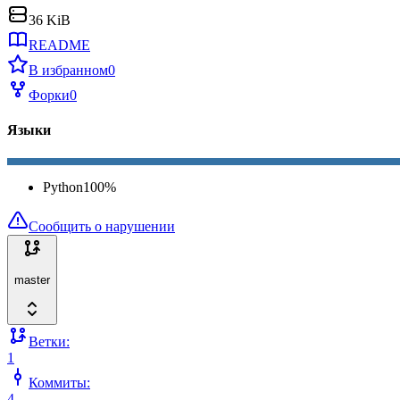
36 KiB
README
В избранном
0
Форки
0
Языки
Python
100
%
Сообщить о нарушении
master
Ветки:
1
Коммиты:
4