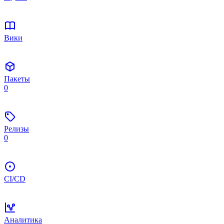
Вики
Пакеты
0
Релизы
0
CI/CD
Аналитика