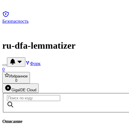
Безопасность
ru-dfa-lemmatizer
Форк
0
Избранное
0
GigaIDE Cloud
Описание