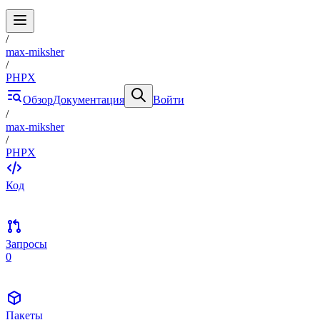
/
max-miksher
/
PHPX
Обзор
Документация
Войти
/
max-miksher
/
PHPX
Код
Запросы
0
Пакеты