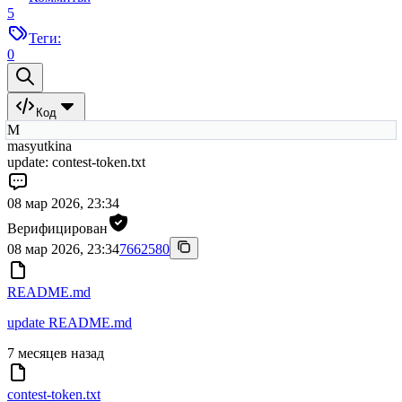
5
Теги:
0
Код
M
masyutkina
update: contest-token.txt
08 мар 2026, 23:34
Верифицирован
08 мар 2026, 23:34
7662580
README.md
update README.md
7 месяцев назад
contest-token.txt