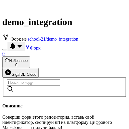
demo_integration
Форк из
school-21/demo_integration
Форк
0
Избранное
0
GigaIDE Cloud
Описание
Соверши форк этого репозитория, вставь свой
идентификатор, скопируй url на платформу Цифрового
Марафона — и получи баллы!