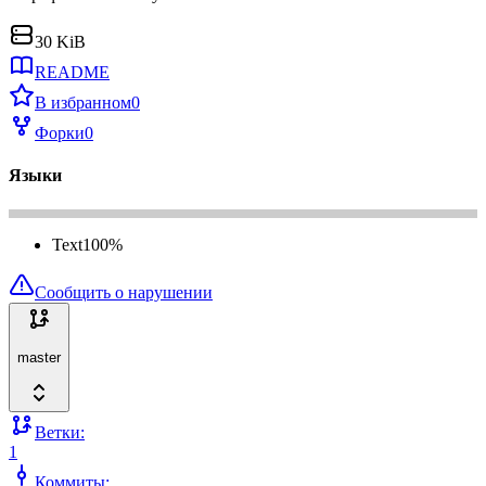
30 KiB
README
В избранном
0
Форки
0
Языки
Text
100
%
Сообщить о нарушении
master
Ветки:
1
Коммиты: