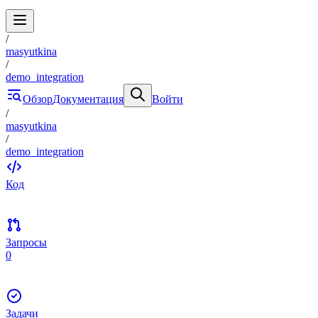
/
masyutkina
/
demo_integration
Обзор
Документация
Войти
/
masyutkina
/
demo_integration
Код
Запросы
0
Задачи