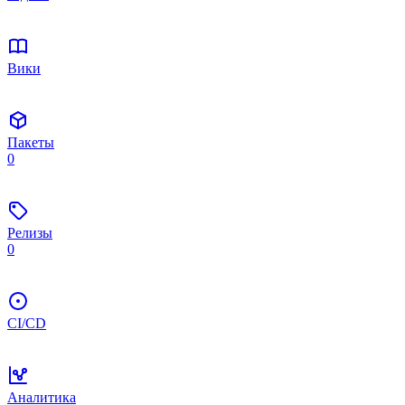
Вики
Пакеты
0
Релизы
0
CI/CD
Аналитика