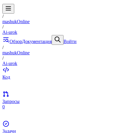
/
mashukOnline
/
Ai-urok
Обзор
Документация
Войти
/
mashukOnline
/
Ai-urok
Код
Запросы
0
Задачи