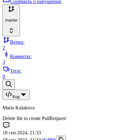
Сообщить о нарушении
master
Ветки:
2
Коммиты:
3
Теги:
0
Код
Maria Kulakova
Delete file to create PullRequest
18 сен 2024, 21:33
18 сен 2024, 21:33
a8aff6b