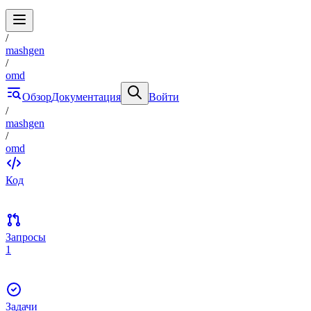
/
mashgen
/
omd
Обзор
Документация
Войти
/
mashgen
/
omd
Код
Запросы
1
Задачи