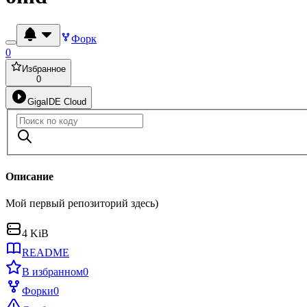
Форк
0
Избранное
0
GigaIDE Cloud
Описание
Мой первый репозиторий здесь)
4 KiB
README
В избранном
0
Форки
0