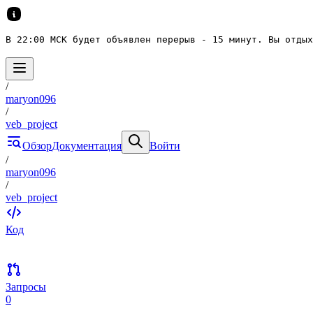
В 22:00 МСК будет объявлен перерыв - 15 минут. Вы отдых
/
maryon096
/
veb_project
Обзор
Документация
Войти
/
maryon096
/
veb_project
Код
Запросы
0