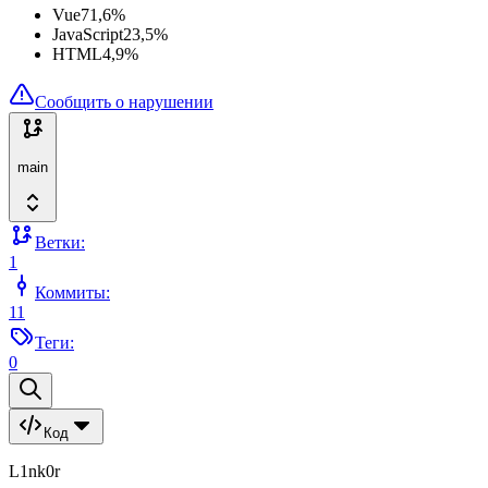
Vue
71,6
%
JavaScript
23,5
%
HTML
4,9
%
Сообщить о нарушении
main
Ветки:
1
Коммиты:
11
Теги:
0
Код
L1nk0r