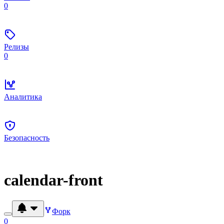
0
Релизы
0
Аналитика
Безопасность
calendar-front
Форк
0