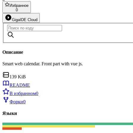
Избранное
0
GigaIDE Cloud
Описание
Smart web calendar. Front part with vue js.
139 KiB
README
В избранном
0
Форки
0
Языки