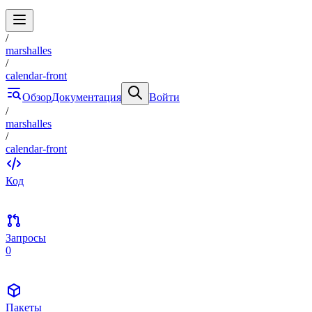
/
marshalles
/
calendar-front
Обзор
Документация
Войти
/
marshalles
/
calendar-front
Код
Запросы
0
Пакеты