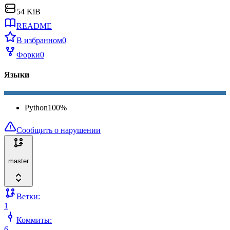
54 KiB
README
В избранном
0
Форки
0
Языки
Python
100
%
Сообщить о нарушении
master
Ветки:
1
Коммиты:
6