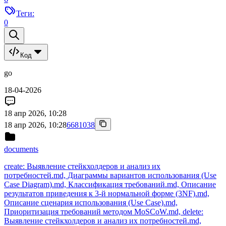
Теги:
0
Код
go
18-04-2026
18 апр 2026, 10:28
18 апр 2026, 10:28
6681038
documents
create: Выявление стейкхолдеров и анализ их
потребностей.md, Диаграммы вариантов использования (Use
Case Diagram).md, Классификация требований.md, Описание
результатов приведения к 3-й нормальной форме (3NF).md,
Описание сценария использования (Use Case).md,
Приоритизация требований методом MoSCoW.md, delete:
Выявление стейкхолдеров и анализ их потребностей.md,