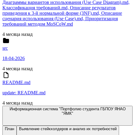
Диаграммы вариантов использования (Use Case Diagram).md,
Классификация требований.md, Описание результатов
приведения к 3-й нормальной форме (3NF).md, Описание
сценария использования (Use Case).md, Приоритизация
требований методом MoSCoW.md
4 месяца назад
src
18-04-2026
4 месяца назад
README.md
update: README.md
4 месяца назад
Информационная система "Портфолио студента ГБПОУ ЯНАО
"ЯМК"
План
Выявление стейкхолдеров и анализ их потребностей