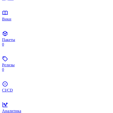
Вики
Пакеты
0
Релизы
0
CI/CD
Аналитика