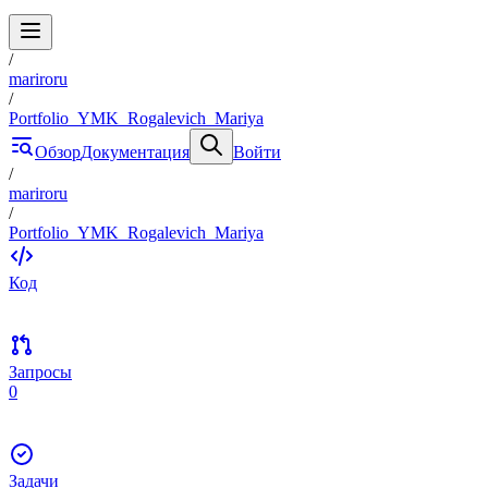
/
mariroru
/
Portfolio_YMK_Rogalevich_Mariya
Обзор
Документация
Войти
/
mariroru
/
Portfolio_YMK_Rogalevich_Mariya
Код
Запросы
0
Задачи