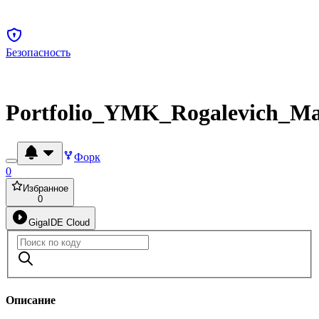
Безопасность
Portfolio_YMK_Rogalevich_Ma
Форк
0
Избранное
0
GigaIDE Cloud
Описание