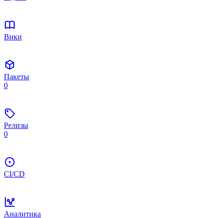
Вики
Пакеты
0
Релизы
0
CI/CD
Аналитика