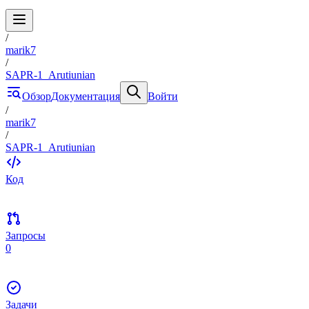
/
marik7
/
SAPR-1_Arutiunian
Обзор
Документация
Войти
/
marik7
/
SAPR-1_Arutiunian
Код
Запросы
0
Задачи