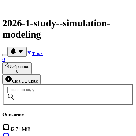
2026-1-study--simulation-
modeling
Форк
0
Избранное
0
GigaIDE Cloud
Описание
42.74 MiB