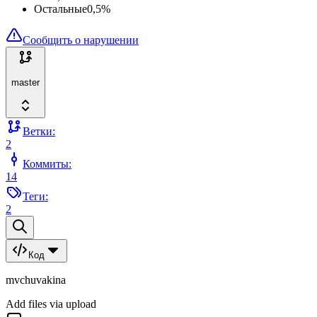
Остальные
0,5
%
Сообщить о нарушении
master
Ветки:
2
Коммиты:
14
Теги:
2
Код
mvchuvakina
Add files via upload