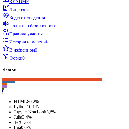
README
Лицензия
Кодекс поведения
Политика безопасности
Правила участия
История изменений
В избранном
0
Форки
0
Языки
HTML
80,2
%
Python
10,1
%
Jupyter Notebook
3,6
%
Julia
3,4
%
TeX
1,6
%
Lua
0,6
%