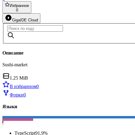
Избранное
0
GigaIDE Cloud
Описание
Sushi-market
1.25 MiB
В избранном
0
Форки
0
Языки
TypeScript
91,9
%