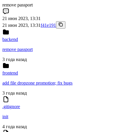
remove passport
21 июн 2023, 13:31
21 июн 2023, 13:31
f41e191
backend
remove passport
3 года назад
frontend
add file dropzone promotion; fix bugs
3 года назад
.gitignore
init
4 года назад