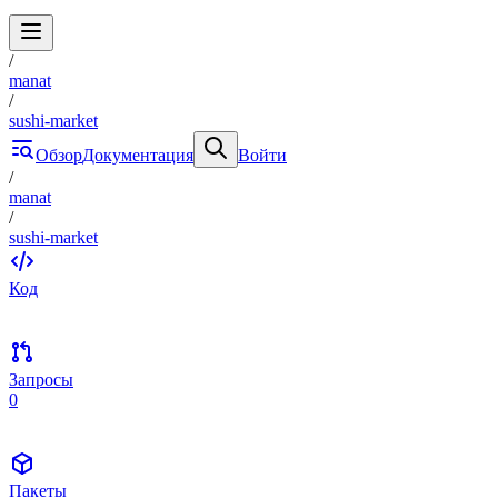
/
manat
/
sushi-market
Обзор
Документация
Войти
/
manat
/
sushi-market
Код
Запросы
0
Пакеты