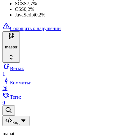
SCSS
7,7
%
CSS
0,2
%
JavaScript
0,2
%
Сообщить о нарушении
master
Ветки:
1
Коммиты:
28
Теги:
0
Код
manat