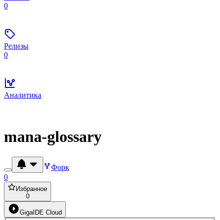
0
Релизы
0
Аналитика
mana-glossary
Форк
0
Избранное
0
GigaIDE Cloud