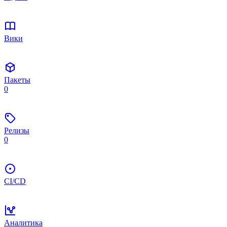
Вики
Пакеты
0
Релизы
0
CI/CD
Аналитика