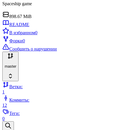
Spaceship game
898.67 MiB
README
В избранном
0
Форки
0
Сообщить о нарушении
master
Ветки:
1
Коммиты:
12
Теги:
0