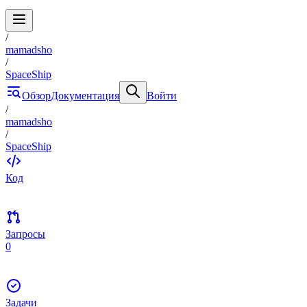
/
mamadsho
/
SpaceShip
Обзор
Документация
Войти
/
mamadsho
/
SpaceShip
Код
Запросы
0
Задачи