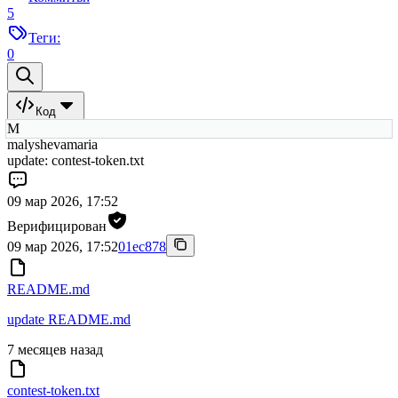
5
Теги:
0
Код
M
malyshevamaria
update: contest-token.txt
09 мар 2026, 17:52
Верифицирован
09 мар 2026, 17:52
01ec878
README.md
update README.md
7 месяцев назад
contest-token.txt