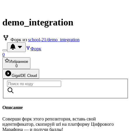
demo_integration
Форк из
school-21/demo_integration
Форк
0
Избранное
0
GigaIDE Cloud
Описание
Соверши форк этого репозитория, вставь свой
идентификатор, скопируй url на платформу Цифрового
Марафона — и получи баллы!