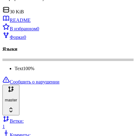
30 KiB
README
В избранном
0
Форки
0
Языки
Text
100
%
Сообщить о нарушении
master
Ветки:
1
Коммиты: