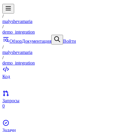
/
malyshevamaria
/
demo_integration
Обзор
Документация
Войти
/
malyshevamaria
/
demo_integration
Код
Запросы
0
Задачи