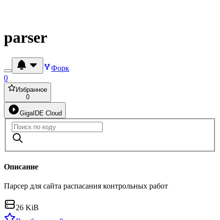
parser
Форк
0
Избранное
0
GigaIDE Cloud
Описание
Парсер для сайта распасания контрольных работ
26 KiB