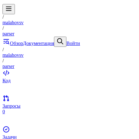
/
malahovsv
/
parser
Обзор
Документация
Войти
/
malahovsv
/
parser
Код
Запросы
0
Задачи