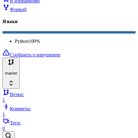
В избранном
0
Форки
0
Языки
Python
100
%
Сообщить о нарушении
master
Ветки:
1
Коммиты:
1
Теги:
0