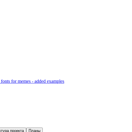
kr fonts for memes - added examples
ктура проекта
Планы