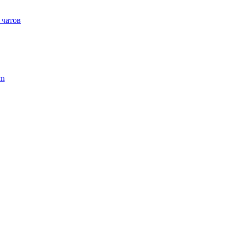
 чатов
sm