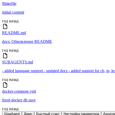
Makefile
initial commit
год назад
README.md
docs: Обновление README
год назад
SUBAGENTS.md
- added language support - updated docs - added support for ch, jp, 
год назад
docker-compose.yml
fixed docker db save
год назад
GigaAgent
Демо
Быстрый старт
Настройка параметров
Архите