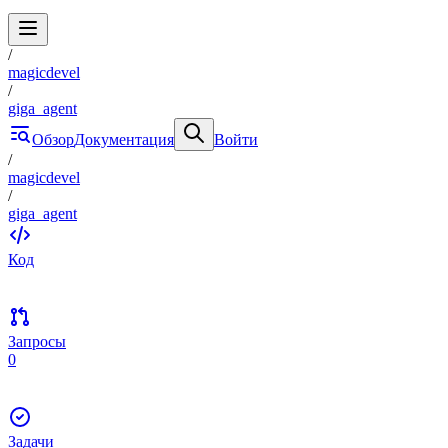
/
magicdevel
/
giga_agent
Обзор
Документация
Войти
/
magicdevel
/
giga_agent
Код
Запросы
0
Задачи