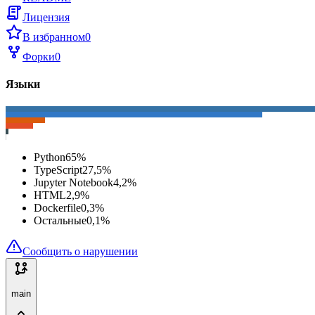
Лицензия
В избранном
0
Форки
0
Языки
Python
65
%
TypeScript
27,5
%
Jupyter Notebook
4,2
%
HTML
2,9
%
Dockerfile
0,3
%
Остальные
0,1
%
Сообщить о нарушении
main