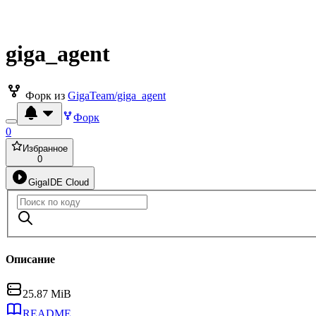
giga_agent
Форк из
GigaTeam/giga_agent
Форк
0
Избранное
0
GigaIDE Cloud
Описание
25.87 MiB
README