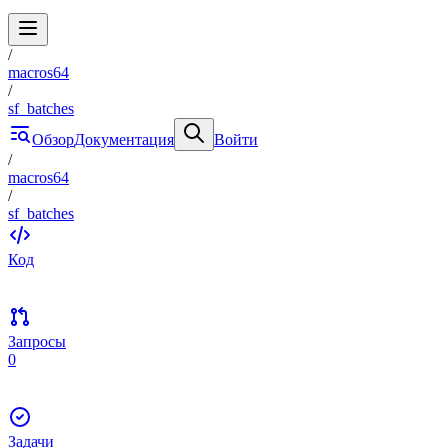
/
macros64
/
sf_batches
Обзор
Документация
Войти
/
macros64
/
sf_batches
Код
Запросы
0
Задачи