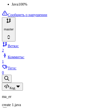
Java
100
%
Сообщить о нарушении
master
Ветки:
2
Коммиты:
1
Теги:
0
Код
ma_er
create 1.java