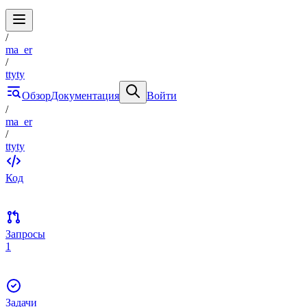
/
ma_er
/
ttyty
Обзор
Документация
Войти
/
ma_er
/
ttyty
Код
Запросы
1
Задачи