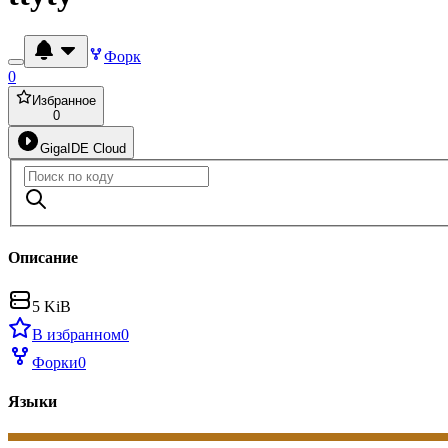
Форк
0
Избранное
0
GigaIDE Cloud
Описание
5 KiB
В избранном
0
Форки
0
Языки