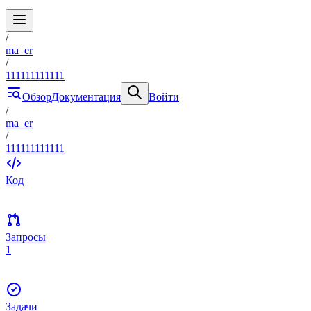
/
ma_er
/
111111111111
Обзор
Документация
Войти
/
ma_er
/
111111111111
Код
Запросы
1
Задачи