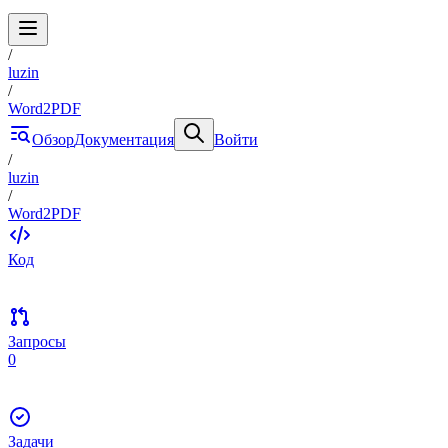
/
luzin
/
Word2PDF
Обзор
Документация
Войти
/
luzin
/
Word2PDF
Код
Запросы
0
Задачи