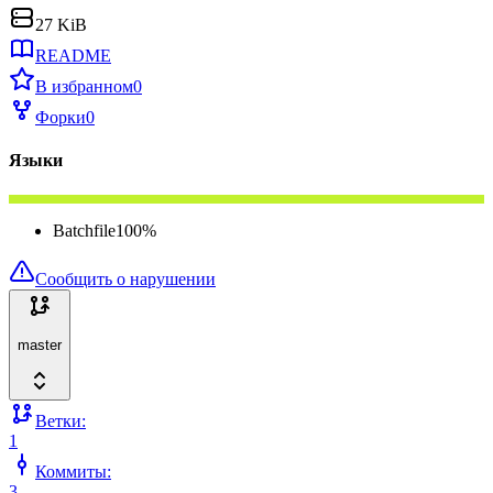
27 KiB
README
В избранном
0
Форки
0
Языки
Batchfile
100
%
Сообщить о нарушении
master
Ветки:
1
Коммиты:
3