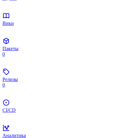
Вики
Пакеты
0
Релизы
0
CI/CD
Аналитика